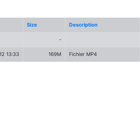
Size
Description
-
12 13:33
169M
Fichier MP4